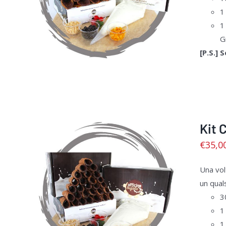
1
1
Gr
[P.S.] 
Kit 
€
35,0
Una volt
un qual
AGGIUNGI AL CARRELLO
/
3
DETTAGLI
1
1