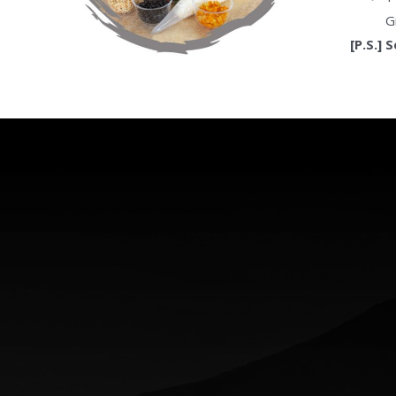
Gr
[P.S.] 