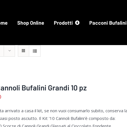
ome
Shop Online
Prodotti
Pacconi Bufalini
Cannoli Bufalini Grandi 10 pz
0
a arrivato a casa il kit, se non vuoi consumarlo subito, conserva la 
iasi posto asciutto. Il Kit '10 Cannoli Bufalini'è composto da:
0 Scorze di Cannoli Grandi Glassati al Cioccolato Fondente