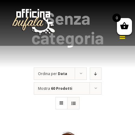
Salta
Senza
al
0
contenuto
categoria
Ordina per
Data
Mostra
60 Prodotti