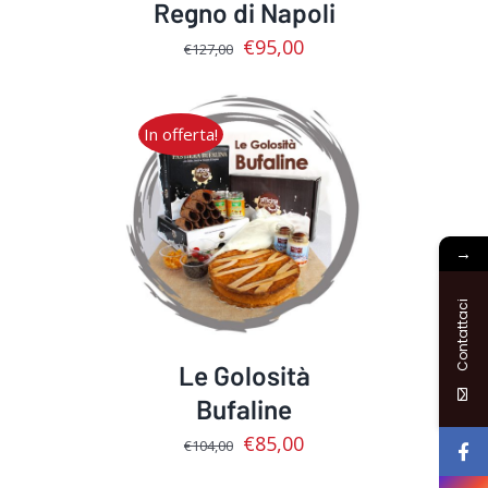
Regno di Napoli
€
95,00
€
127,00
In offerta!
AGGIUNGI AL CARRELLO
/
DETTAGLI
→
Contattaci
Le Golosità
Bufaline
€
85,00
€
104,00