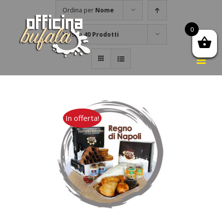
Salta
Ordina per
Nome
al
0
contenuto
Mostra
40 Prodotti
In offerta!
AGGIUNGI AL CARRELLO
/
DETTAGLI