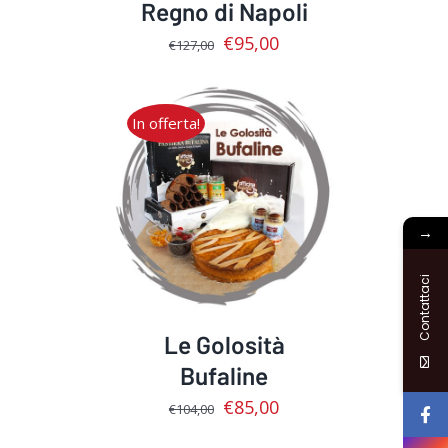
Regno di Napoli
€
95,00
€
127,00
In offerta!
AGGIUNGI AL CARRELLO
/
DETTAGLI
→
Contattaci
Le Golosità
Bufaline
€
85,00
€
104,00