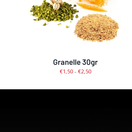
Granelle 30gr
€
1,50
€
2,50
–