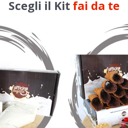
Scegli il Kit
fai da te
O
/
DETTAGLI
SCEGL