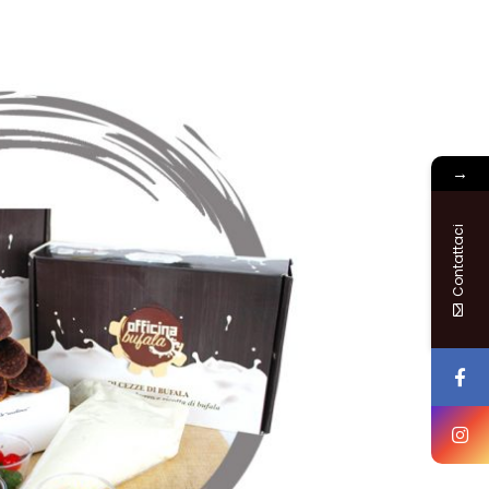
→
Contattaci
I
/
DETTAGLI