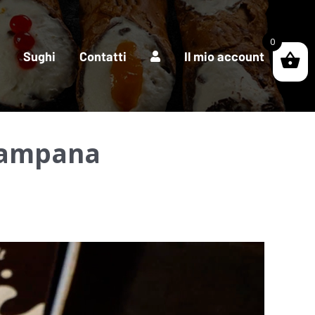
0
Sughi
Contatti
Il mio account
 Campana