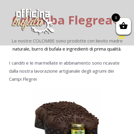
Salta
al
Colomba Flegrea
®
0
contenuto
Le nostre COLOMBE sono prodotte con lievito madre
naturale, burro di bufala e ingredienti di prima qualità.
I canditi e le marmellate in abbinamento sono ricavate
dalla nostra lavorazione artigianale degli agrumi dei
Campi Flegrei
DETTAGLI