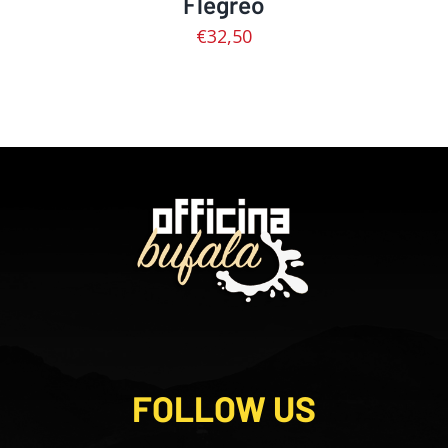
Flegreo
€
32,50
FOLLOW US