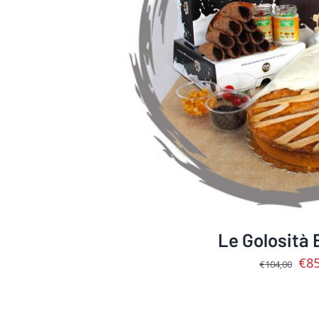
AGGIUNGI AL CARRELL
Le Golosità 
€
85
€
104,00