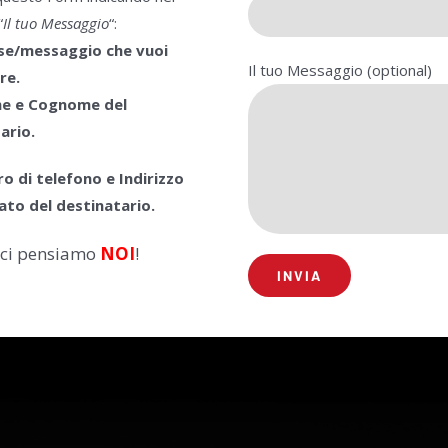
“
Il tuo Messaggio
“:
ase/messaggio che vuoi
Il tuo Messaggio (optional)
re.
me e Cognome del
ario.
o di telefono e Indirizzo
ato del destinatario.
 ci pensiamo
NOI
!