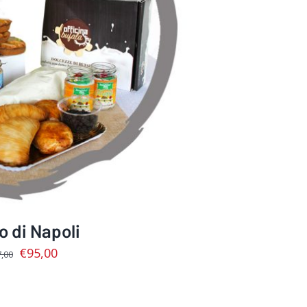
CARRELLO
/
DETTAGLI
 di Napoli
€
95,00
,00