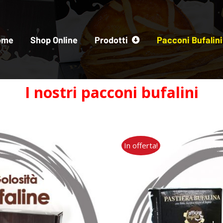
ome
Shop Online
Prodotti
Pacconi Bufalini
I nostri pacconi bufalini
In offerta!