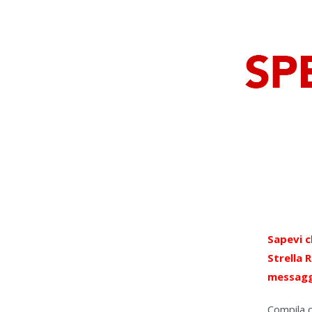
Sapevi c
Strella
R
messagg
Compila 