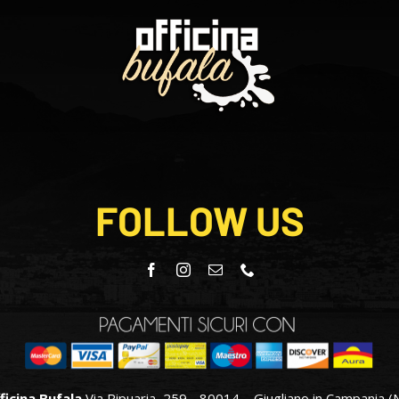
FOLLOW US
ficina Bufala
Via Ripuaria, 259 - 80014 – Giugliano in Campania (