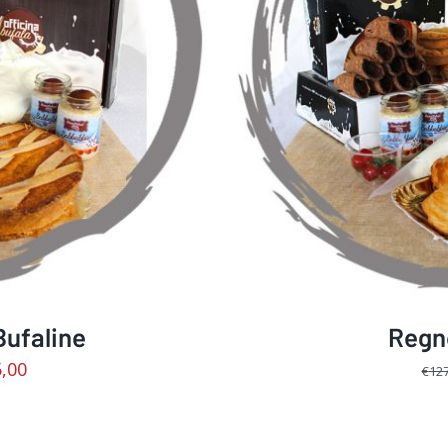
O
/
DETTAGLI
AGGIUNGI AL 
Bufaline
Regno
,00
€
127