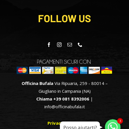
FOLLOW US
Officina Bufala
Via Ripuaria, 259 - 80014 –
Giugliano in Campania (NA)
Chiama +39 081 8392006
|
info@officinabufala.it
WhatsApp
WhatsApp
3
Privacy & Policy
Posso aiutarti?
WhatsApp