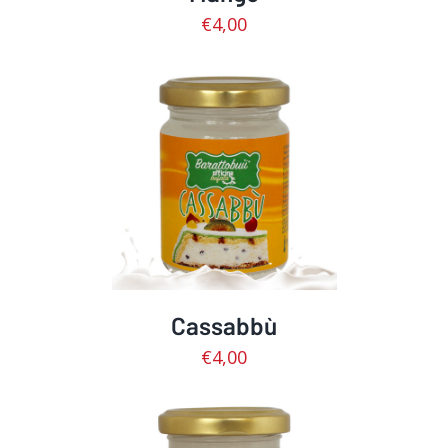
€
4,00
AGGIUNGI AL CARRELLO
/
DETTAGLI
Cassabbù
€
4,00