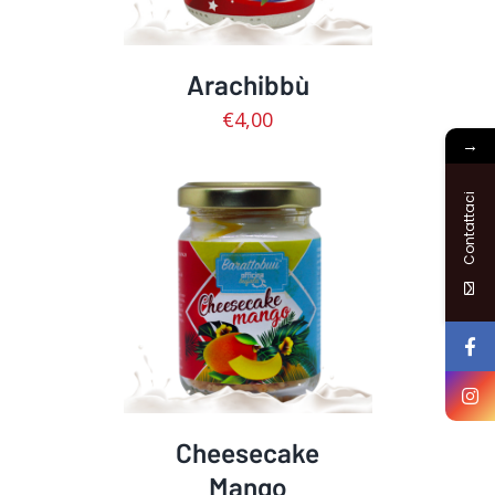
Arachibbù
€
4,00
→
Contattaci
AGGIUNGI AL CARRELLO
/
DETTAGLI
Cheesecake
Mango