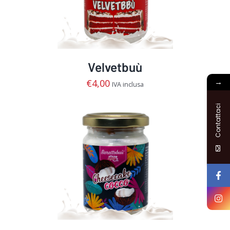
Velvetbuù
→
€
4,00
IVA inclusa
Contattaci
AGGIUNGI AL CARRELLO
/
DETTAGLI