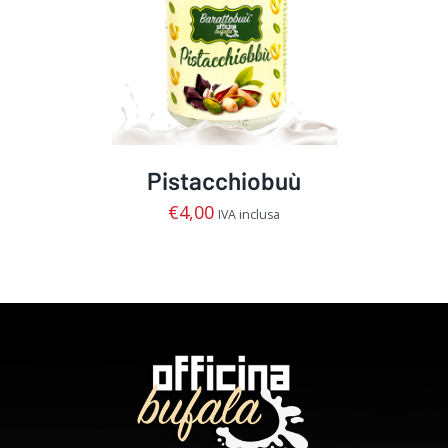
AGGIUNGI AL CARRELLO
/
DETTAGLI
Pistacchiobuù
€
4,00
IVA inclusa