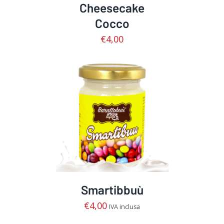
Cheesecake
Cocco
€
4,00
AGGIUNGI AL CARRELLO
/
DETTAGLI
Smartibbuù
€
4,00
IVA inclusa