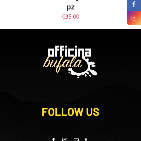
pz
€
35,00
FOLLOW US