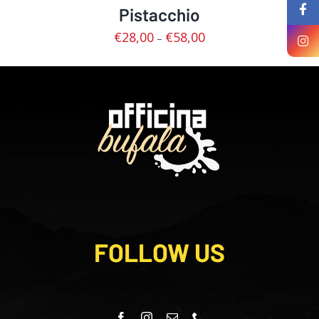
Pistacchio
€
28,00
€
58,00
–
FOLLOW US