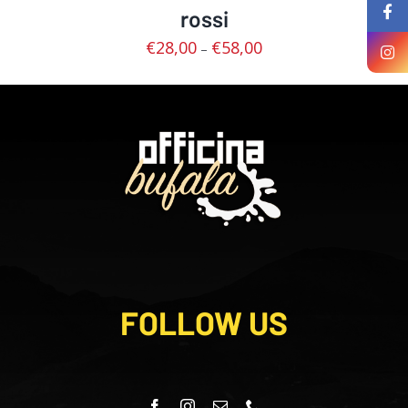
rossi
€
28,00
€
58,00
–
FOLLOW US